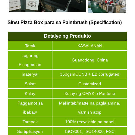
Sinst Pizza Box para sa Paintbrush (Specification)
Detalye ng Produkto
Tatak
KASALANAN
Lugar ng
Guangdong, China
Pinagmulan
materyal
350gsmCCNB + EB corrugated
Sukat
Customized
Kulay
Kulay ng CMYK o Pantone
Paggamot sa
Makintab/matte na paglalamina,
ibabaw
Varnish atbp
Tampok
100% recyclable na papel
Sertipikasyon
ISO9001, ISO14000, FSC