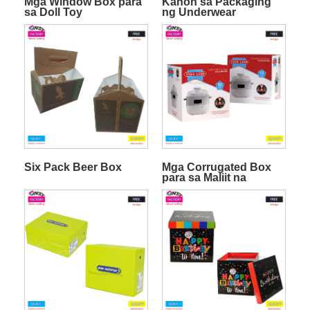
Mga Window Box para
Kahon sa Packaging
sa Doll Toy
ng Underwear
Six Pack Beer Box
Mga Corrugated Box
para sa Maliit na
Electric Equipment sa
Kusina