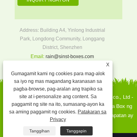
Address: Building A4, Yinlong Industrial
Park, Longdong Community, Longgang
District, Shenzhen
Email:
rain@sinst-boxes.com
Tel:
+86-18300004380
X
Gumagamit kami ng cookies para mag-alok
sa iyo ng mas magandang karanasan sa
pagba-browse, pag-aralan ang trapiko sa
site at i-personalize ang content. Sa
Copyright © 2022 Sinst Printing and Packaging co., Ltd -
paggamit ng site na ito, sumasang-ayon ka
Mga Box ng Papel, Mga Kahon ng Regalo - Mga Box ng
sa aming paggamit ng cookies.
Patakaran sa
Papel, Cardboard Display Stand - Lahat ng Karapatan ay
Privacy
Nakareserba.
Tanggihan
Tanggapin