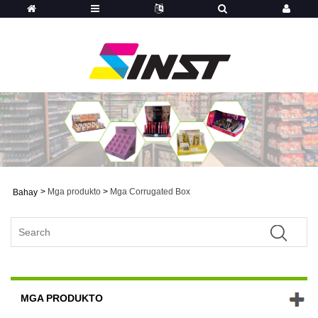
>
Mga produkto
>
Mga Corrugated Box
Bahay
MGA PRODUKTO