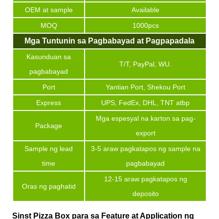
OEM at sample
Available
MOQ
1000pcs
Mga Tuntunin sa Pagbabayad at Pagpapadala
Kasunduan sa
T/T, PayPal, WU.
pagbabayad
Port
Yantian Port, Shekou Port
Express
UPS, FedEx, DHL, TNT atbp
Mga espesyal na karton sa pag-
Package
export
Sample ng lead
3-5 araw pagkatapos ng sample na
time
pagbabayad
12-15 araw pagkatapos ng
Oras ng paghatid
deposito
Sinst Pizza Box para sa Feature at Application ng