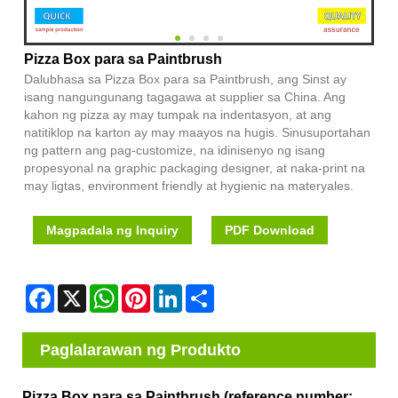
Pizza Box para sa Paintbrush
Dalubhasa sa Pizza Box para sa Paintbrush, ang Sinst ay
isang nangungunang tagagawa at supplier sa China. Ang
kahon ng pizza ay may tumpak na indentasyon, at ang
natitiklop na karton ay may maayos na hugis. Sinusuportahan
ng pattern ang pag-customize, na idinisenyo ng isang
propesyonal na graphic packaging designer, at naka-print na
may ligtas, environment friendly at hygienic na materyales.
Magpadala ng Inquiry
PDF Download
Facebook
X
WhatsApp
Pinterest
LinkedIn
Share
Paglalarawan ng Produkto
Pizza Box para sa Paintbrush (reference number: