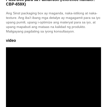
CBP-659X)
Ang Sinst packaging box ay maganda, naka-istilong at naka-
texture. Ang iba't ibang mga detalye ay magagamit para sa iyo
upang pumili, upang i-optimize ang materyal para sa iyo, at
upang mapabuti ang mataas na kalidad ng produkto.
Maligayang pagdating sa iyong konsultasyon.
video