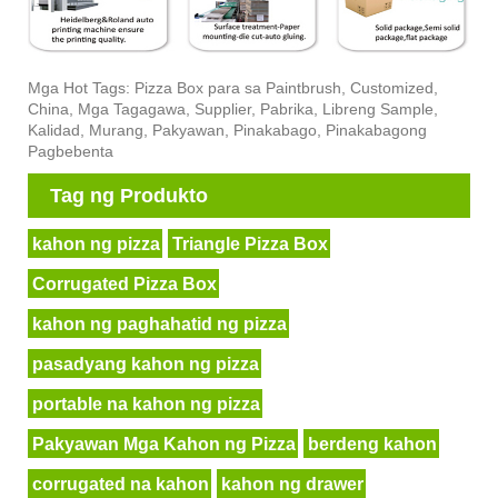
Mga Hot Tags: Pizza Box para sa Paintbrush, Customized,
China, Mga Tagagawa, Supplier, Pabrika, Libreng Sample,
Kalidad, Murang, Pakyawan, Pinakabago, Pinakabagong
Pagbebenta
Tag ng Produkto
kahon ng pizza
Triangle Pizza Box
Corrugated Pizza Box
kahon ng paghahatid ng pizza
pasadyang kahon ng pizza
portable na kahon ng pizza
Pakyawan Mga Kahon ng Pizza
berdeng kahon
corrugated na kahon
kahon ng drawer