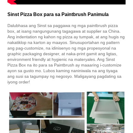
Sinst Pizza Box para sa Paintbrush Panimula
Dalubhasa ang Sinst sa paggawa ng mga paintbrush pizza
box, at isang nangungunang tagagawa at supplier sa China.
Ang indentation ng kahon ng pizza ay tumpak, at ang hugis ng
nakatiklop na karton ay maayos. Sinusuportahan ng pattern
ang pag-customize, na idinisenyo ng mga propesyonal na
graphic packaging designer, at naka-print gamit ang ligtas,
environment friendly at hygienic na materyales. Ang Sinst
Pizza Box na ito para sa Paintbrush ay maaaring i-customize
ayon sa gusto mo. Lubos kaming naniniwala na ang tiyaga
ang susi sa tagumpay ng negosyo. Maligayang pagdating sa
iyong order!