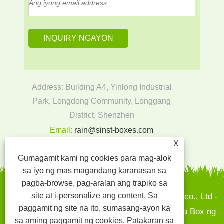
Address: Building A4, Yinlong Industrial
Park, Longdong Community, Longgang
District, Shenzhen
Email:
rain@sinst-boxes.com
X
Tel:
+86-18300004380
Gumagamit kami ng cookies para mag-alok
sa iyo ng mas magandang karanasan sa
pagba-browse, pag-aralan ang trapiko sa
site at i-personalize ang content. Sa
Copyright © 2022 Sinst Printing and Packaging co., Ltd -
paggamit ng site na ito, sumasang-ayon ka
Mga Box ng Papel, Mga Kahon ng Regalo - Mga Box ng
sa aming paggamit ng cookies.
Patakaran sa